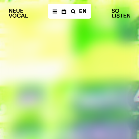
EN
AKTUELLES
Newsletter
KALENDER
Archiv
ENSEMBLE
Mitglieder
Ensemble
Management
Medien
PRODUKTIONEN
The Fragile Art of Living
Together
Balkan Affairs
Die Einfachen
eine
–
Dokumentaroper