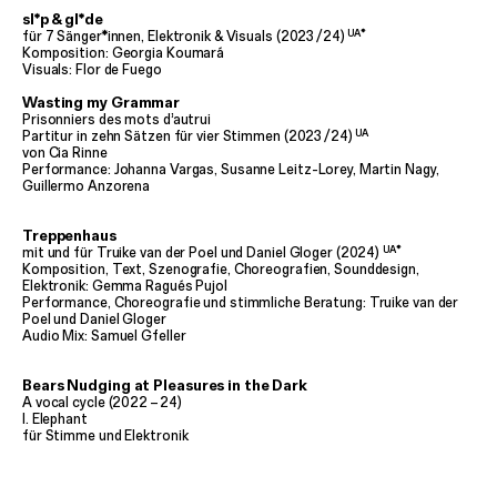
sl*p & gl*de
UA*
für 7 Sänger*innen, Elektronik & Visuals (2023
/
24)
Komposition: Georgia Koumará
Visuals: Flor de Fuego
Wasting my Grammar
Prisonniers des mots d’autrui
UA
Partitur in zehn Sätzen für vier Stimmen (2023
/
24)
von Cia Rinne
Performance: Johanna Vargas, Susanne Leitz-Lorey, Martin Nagy,
Guillermo Anzorena
Treppenhaus
UA*
mit und für Truike van der Poel und Daniel Gloger (2024)
Komposition, Text, Szenografie, Choreografien, Sounddesign,
Elektronik: Gemma Ragués Pujol
Performance, Choreografie und stimmliche Beratung: Truike van der
Poel und Daniel Gloger
Audio Mix: Samuel Gfeller
Bears Nudging at Pleasures in the Dark
A vocal cycle (2022
–
24)
I. Elephant
für Stimme und Elektronik
Text: Deryn Rees-Jones
Komposition und Performance: Bnaya Halperin-Kaddari
Performance: Andreas Fischer