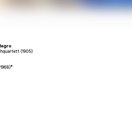
llegro
ichquartett (1905)
(1968)*