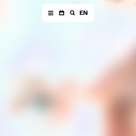
EN
KALENDER
ENSEMBLE
PRODUKTION
Archiv
Mitglieder
The Fragile Art of Liv
Together
Ensemble
Management
Balkan Affairs
Medien
Die Einfachen
eine
–
Dokumentaroper
Poetry Affairs
Frame
Alle Produktionen
SUCHE