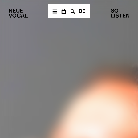
DE
NEWS
Newsletter
CALENDAR
Archive
ENSEMBLE
Members
Ensemble
Management
Media
PRODUCTIONS
The Fragile Art of
Living Together
Die Einfachen
a
–
documentary opera
Balkan Affairs