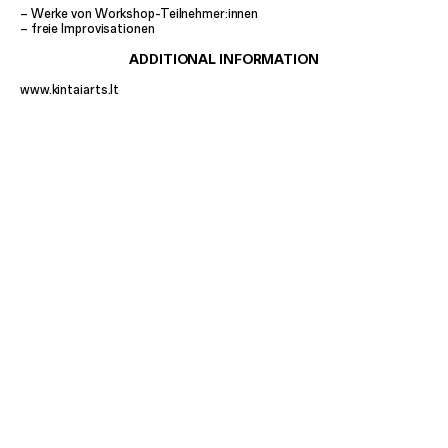
– Werke von Workshop-Teilnehmer:innen
– freie Improvisationen
ADDITIONAL INFORMATION
www.kintaiarts.lt
Das Konzert findet in Kooperation mit dem Goethe-Institut und Musik
der Jahrhunderte Stuttgart e.V. statt und wird gefördert vom
Litauischen Kulturrat