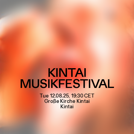
Poetry Affairs
Frame
All Productions
INFORMATION
Contact
Press
SEARCH
KINTAI
MUSIKFESTIVAL
Tue 12.08.25, 19:30
CET
Große Kirche Kintai
Kintai